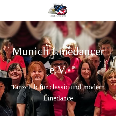
Munich Linedancer
e.V.
Tanzclub für classic und modern
Linedance