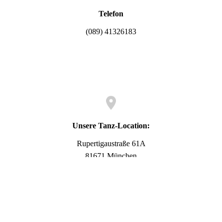
Telefon
(089) 41326183
Unsere Tanz-Location:
Rupertigaustraße 61A
81671 München
im Alten- und Service-Zentrum (ASZ) Ramersdorf
E-Mail-Adresse